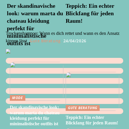
Der skandinavische
Teppich: Ein echter
look: warum marta du
Blickfang für jeden
chateau kleidung
Raum!
perfekt für
Trockenshampoo: Wann es dich rettet und wann es den Ansatz
minimalistische
Gute Beratung
24/04/2026
kippen lässt
outfits ist
MODE
Der skandinavische look:
GUTE BERATUNG
warum marta du chateau
Teppich: Ein echter
kleidung perfekt für
Blickfang für jeden Raum!
minimalistische outfits ist