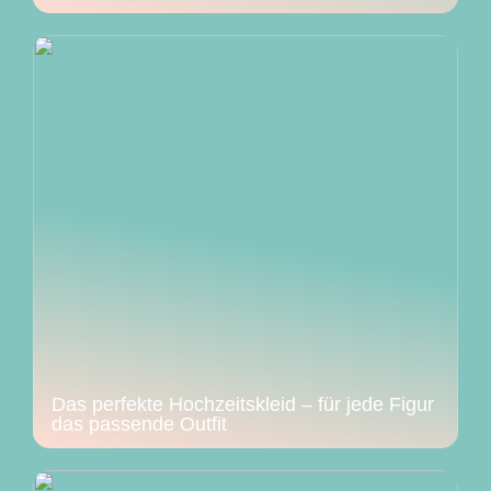
Das perfekte Hochzeitskleid – für jede Figur
das passende Outfit