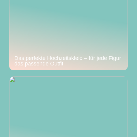
Das perfekte Hochzeitskleid – für jede Figur
das passende Outfit