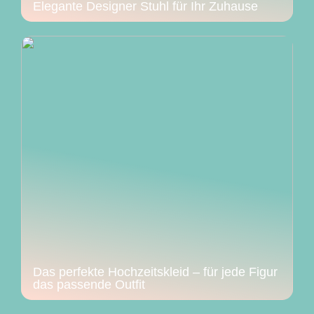
Elegante Designer Stuhl für Ihr Zuhause
Das perfekte Hochzeitskleid – für jede Figur
das passende Outfit