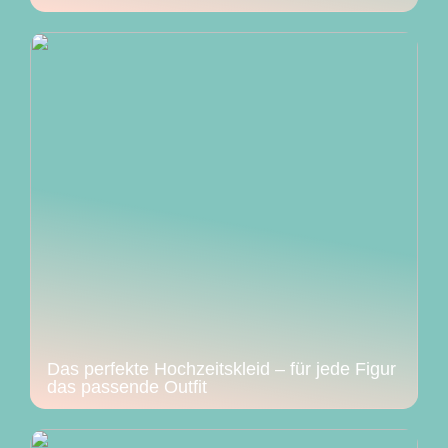
Das perfekte Hochzeitskleid – für jede Figur
das passende Outfit