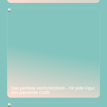
Das perfekte Hochzeitskleid – für jede Figur
das passende Outfit