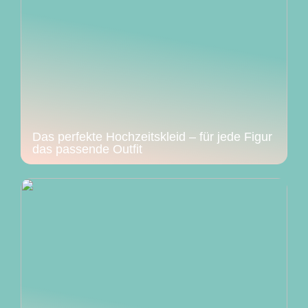
Das perfekte Hochzeitskleid – für jede Figur
das passende Outfit