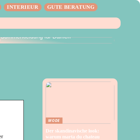
INTERIEUR
GUTE BERATUNG
Der perfekte Sommer – Vielseitige
Sommerkleidung für Damen
MODE
Der skandinavische look:
er
warum marta du chateau