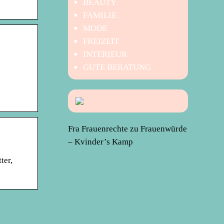
BEAUTY
FAMILIE
MODE
FREIZEIT
INTERIEUR
GUTE BERATUNG
Fra Frauenrechte zu Frauenwürde
– Kvinder’s Kamp
ter,