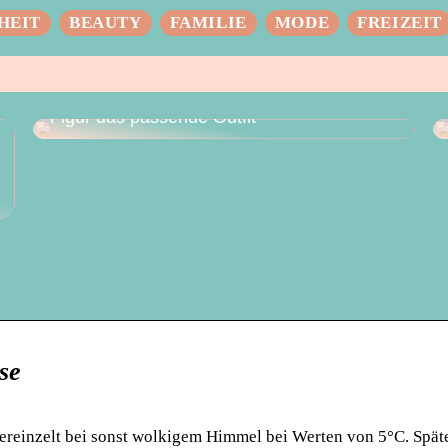
HEIT
BEAUTY
FAMILIE
MODE
FREIZEIT
Das perfekte Hochzeitskleid – für jede
Figur das passende Outfit
se
ereinzelt bei sonst wolkigem Himmel bei Werten von 5°C. Spät