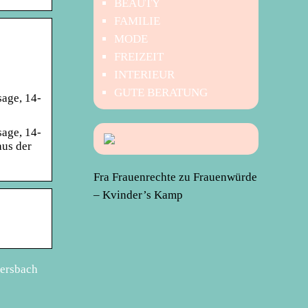
BEAUTY
FAMILIE
MODE
FREIZEIT
INTERIEUR
GUTE BERATUNG
sage, 14-
sage, 14-
aus der
Fra Frauenrechte zu Frauenwürde
– Kvinder’s Kamp
mersbach