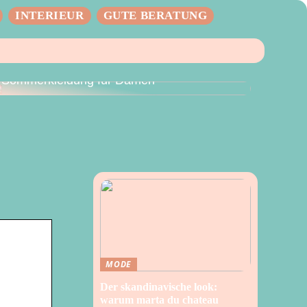
INTERIEUR
GUTE BERATUNG
Der perfekte Sommer – Vielseitige
Sommerkleidung für Damen
MODE
Der skandinavische look:
warum marta du chateau