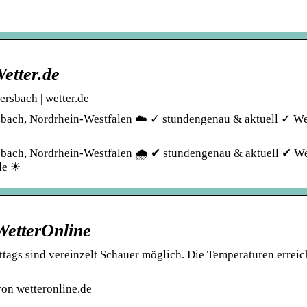
etter.de
sbach | wetter.de
sbach, Nordrhein-Westfalen ☁️ ✓ stundengenau & aktuell ✓ We
bach, Nordrhein-Westfalen 🌧️ ✔ stundengenau & aktuell ✔ We
de ☀
etterOnline
ttags sind vereinzelt Schauer möglich. Die Temperaturen errei
on wetteronline.de