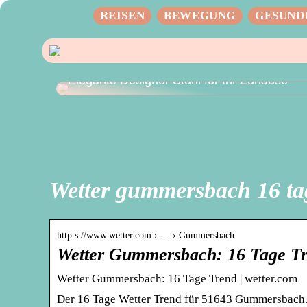
REISEN
BEWEGUNG
GESUND
Elegante Designer Stuhl für Ihr Zuhause
Wetter gummersbach 16 ta
http s://www.wetter.com › … › Gummersbach
Wetter Gummersbach: 16 Tage T
Wetter Gummersbach: 16 Tage Trend | wetter.com
Der 16 Tage Wetter Trend für 51643 Gummersbach.