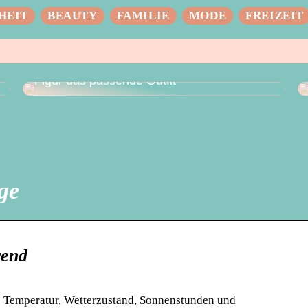
HEIT
BEAUTY
FAMILIE
MODE
FREIZEIT
Das perfekte Hochzeitskleid – für jede
Figur das passende Outfit
ge
rend
 Temperatur, Wetterzustand, Sonnenstunden und