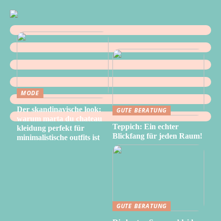
MODE
Der skandinavische look:
GUTE BERATUNG
warum marta du chateau
Teppich: Ein echter
kleidung perfekt für
Blickfang für jeden Raum!
minimalistische outfits ist
GUTE BERATUNG