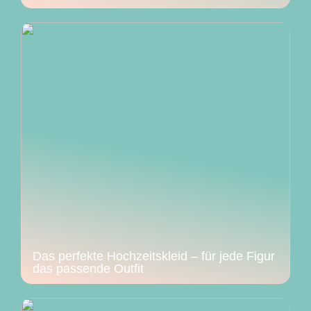
Das perfekte Hochzeitskleid – für jede Figur
das passende Outfit