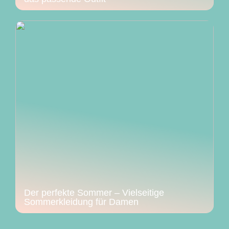
Der perfekte Sommer – Vielseitige
Sommerkleidung für Damen