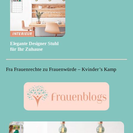
INTERIEUR
Elegante Designer Stuhl
für Ihr Zuhause
Fra Frauenrechte zu Frauenwürde – Kvinder’s Kamp