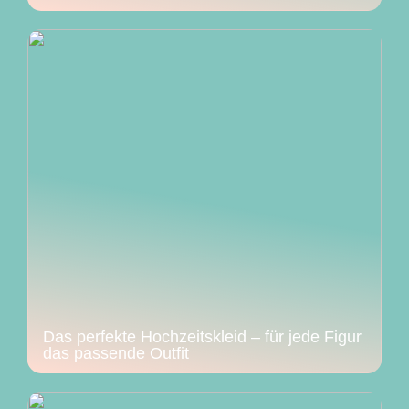
Das perfekte Hochzeitskleid – für jede Figur
das passende Outfit