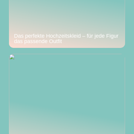
Das perfekte Hochzeitskleid – für jede Figur
das passende Outfit