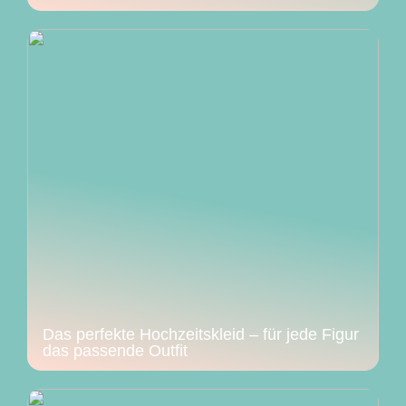
Das perfekte Hochzeitskleid – für jede Figur
das passende Outfit