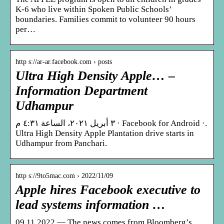
K-6 who live within Spoken Public Schools’
boundaries. Families commit to volunteer 90 hours
per…
http s://ar-ar.facebook.com › posts
Ultra High Density Apple… –
Information Department
Udhampur
‏٣ أبريل ٢٠٢١‏، الساعة ‏٤:٣١ م‏ · Facebook for Android ·.
Ultra High Density Apple Plantation drive starts in
Udhampur from Panchari.
http s://9to5mac.com › 2022/11/09
Apple hires Facebook executive to
lead systems information …
09.11.2022 — The news comes from Bloomberg’s