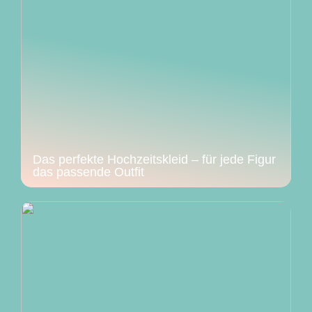
Das perfekte Hochzeitskleid – für jede Figur
das passende Outfit