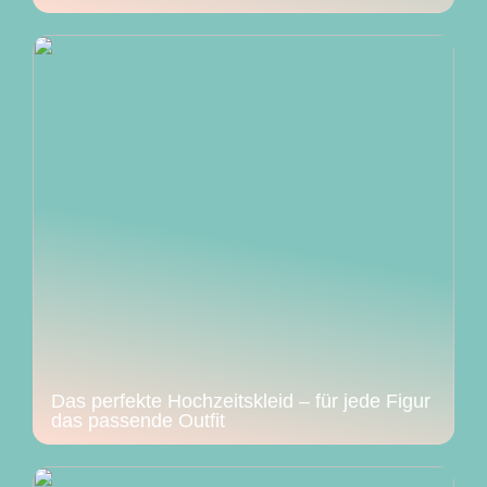
Das perfekte Hochzeitskleid – für jede Figur
das passende Outfit