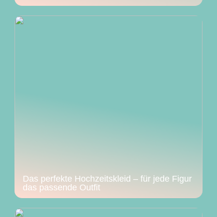
Das perfekte Hochzeitskleid – für jede Figur
das passende Outfit