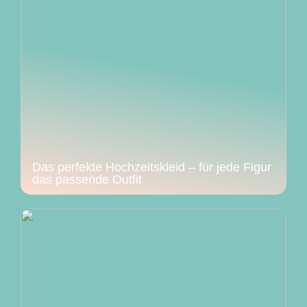
Das perfekte Hochzeitskleid – für jede Figur
das passende Outfit