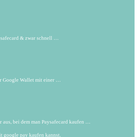
aysafecard & zwar schnell …
er Google Wallet mit einer …
er aus, bei dem man Paysafecard kaufen …
it google pay kaufen kannst.