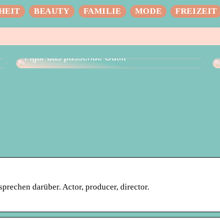
HEIT
BEAUTY
FAMILIE
MODE
FREIZEIT
Das perfekte Hochzeitskleid – für jede
Figur das passende Outfit
prechen darüber. Actor, producer, director.