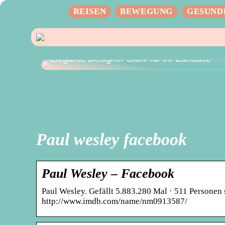
REISEN
BEWEGUNG
GESUND
Elegante Designer Stuhl für Ihr Zuhause
Paul wesley facebook
Paul Wesley – Facebook
Paul Wesley. Gefällt 5.883.280 Mal · 511 Personen s
http://www.imdb.com/name/nm0913587/