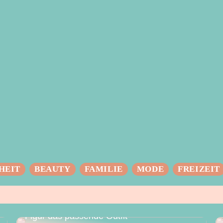
HEIT
BEAUTY
FAMILIE
MODE
FREIZEIT
Das perfekte Hochzeitskleid – für jede
Figur das passende Outfit