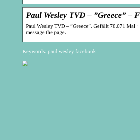
Paul Wesley TVD – ”Greece” – 
Paul Wesley TVD – ”Greece”. Gefällt 78.071 Ma
message the page.
Keywords: paul wesley facebook