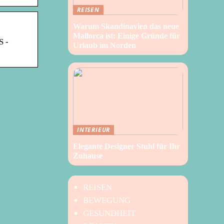
REISEN
Warum Skandinavien das neue
Mallorca ist: Einige Gründe für
S -
Urlaub im Norden
INTERIEUR
Elegante Designer Stuhl für Ihr
Zuhause
REISEN
BEWEGUNG
GESUNDHEIT