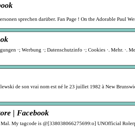
book
Personen sprechen darüber. Fan Page ! On the Adorable Paul Wes
ook
gungen ·; Werbung ·; Datenschutzinfo ·; Cookies ·. Mehr. ·. M
lewski de son vrai nom est né le 23 juillet 1982 à New Brunswi
tore | Facebook
19 Mal. My tagcode is @[338038066275699:o] UNOfficial Roler