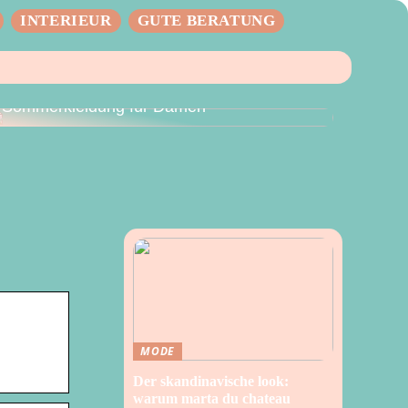
INTERIEUR
GUTE BERATUNG
Der perfekte Sommer – Vielseitige
Sommerkleidung für Damen
MODE
Der skandinavische look:
warum marta du chateau