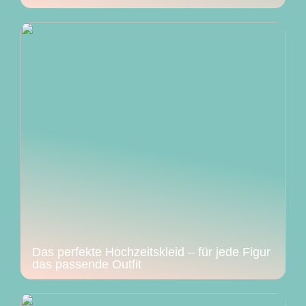
Das perfekte Hochzeitskleid – für jede Figur
das passende Outfit