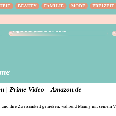
HEIT
BEAUTY
FAMILIE
MODE
FREIZEIT
Das perfekte Hochzeitskleid – für jede
Figur das passende Outfit
ime
en | Prime Video – Amazon.de
n und ihre Zweisamkeit genießen, während Manny mit seinem V