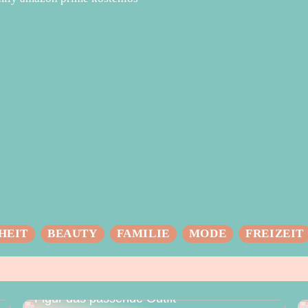
HEIT
BEAUTY
FAMILIE
MODE
FREIZEIT
Das perfekte Hochzeitskleid – für jede
Figur das passende Outfit