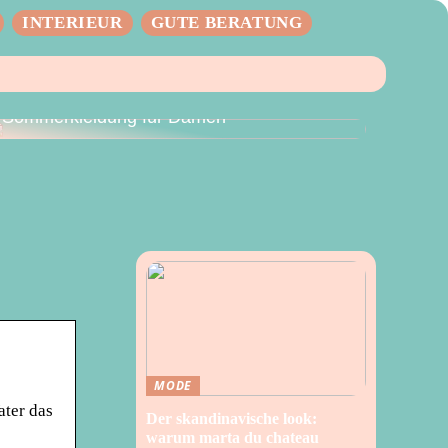
INTERIEUR
GUTE BERATUNG
Der perfekte Sommer – Vielseitige
Sommerkleidung für Damen
MODE
ater das
Der skandinavische look:
warum marta du chateau