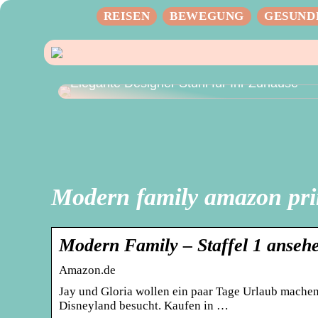
REISEN
BEWEGUNG
GESUND
Elegante Designer Stuhl für Ihr Zuhause
Modern family amazon pr
Modern Family – Staffel 1 anseh
Amazon.de
Jay und Gloria wollen ein paar Tage Urlaub mache
Disneyland besucht. Kaufen in …