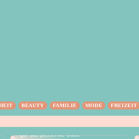
HEIT
BEAUTY
FAMILIE
MODE
FREIZEIT
Das perfekte Hochzeitskleid – für jede
Figur das passende Outfit