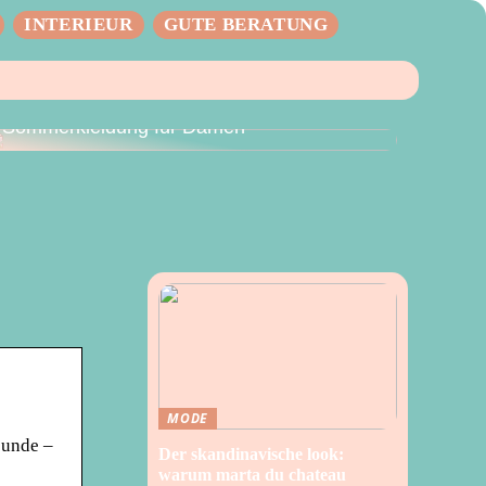
INTERIEUR
GUTE BERATUNG
Der perfekte Sommer – Vielseitige
Sommerkleidung für Damen
MODE
eunde –
Der skandinavische look:
warum marta du chateau