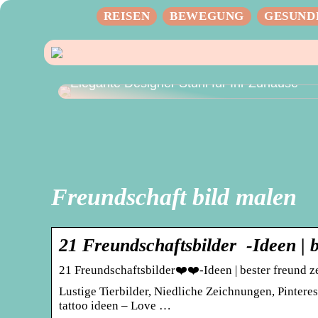
REISEN
BEWEGUNG
GESUND
Elegante Designer Stuhl für Ihr Zuhause
Freundschaft bild malen
21 Freundschaftsbilder ‍ ‍-Ideen 
21 Freundschaftsbilder❤‍❤‍-Ideen | bester freund
Lustige Tierbilder, Niedliche Zeichnungen, Pintere
tattoo ideen – Love …