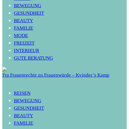
BEWEGUNG
GESUNDHEIT
BEAUTY
FAMILIE
MODE
FREIZEIT
INTERIEUR
GUTE BERATUNG
Fra Frauenrechte zu Frauenwürde – Kvinder’s Kamp
REISEN
BEWEGUNG
GESUNDHEIT
BEAUTY
FAMILIE