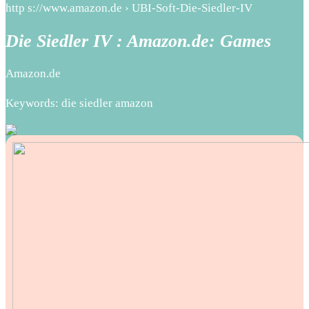
http s://www.amazon.de › UBI-Soft-Die-Siedler-IV
Die Siedler IV : Amazon.de: Games
Amazon.de
Keywords: die siedler amazon