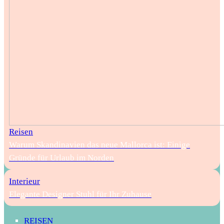
Reisen
Warum Skandinavien das neue Mallorca ist: Einige
Gründe für Urlaub im Norden
Interieur
Elegante Designer Stuhl für Ihr Zuhause
REISEN