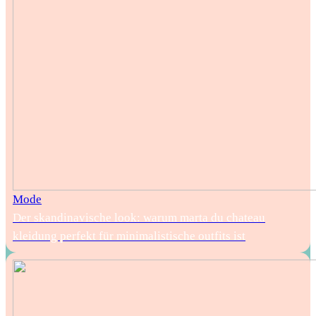
Mode
Der skandinavische look: warum marta du chateau
kleidung perfekt für minimalistische outfits ist