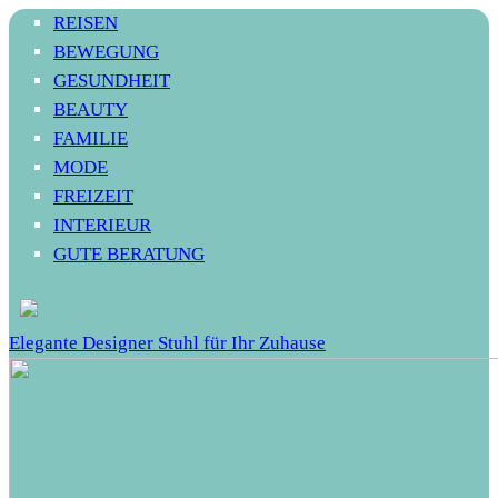
REISEN
BEWEGUNG
GESUNDHEIT
BEAUTY
FAMILIE
MODE
FREIZEIT
INTERIEUR
GUTE BERATUNG
Elegante Designer Stuhl für Ihr Zuhause