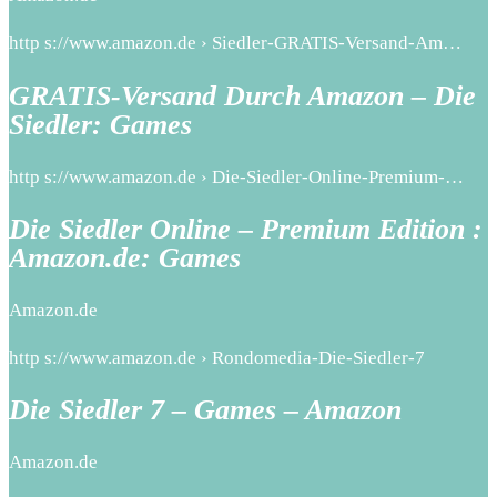
http s://www.amazon.de › Siedler-GRATIS-Versand-Am…
GRATIS-Versand Durch Amazon – Die
Siedler: Games
http s://www.amazon.de › Die-Siedler-Online-Premium-…
Die Siedler Online – Premium Edition :
Amazon.de: Games
Amazon.de
http s://www.amazon.de › Rondomedia-Die-Siedler-7
Die Siedler 7 – Games – Amazon
Amazon.de