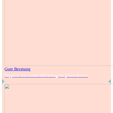
Gute Beratung
Teppich: Ein echter Blickfang für jeden Raum!