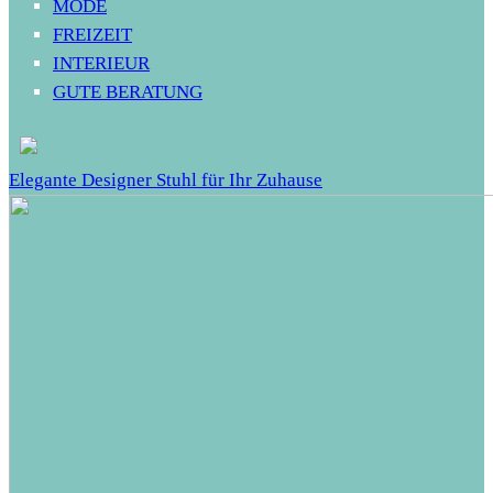
MODE
FREIZEIT
INTERIEUR
GUTE BERATUNG
Elegante Designer Stuhl für Ihr Zuhause