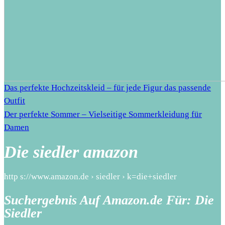
Das perfekte Hochzeitskleid – für jede Figur das passende
Outfit
Der perfekte Sommer – Vielseitige Sommerkleidung für
Damen
Die siedler amazon
http s://www.amazon.de › siedler › k=die+siedler
Suchergebnis Auf Amazon.de Für: Die
Siedler