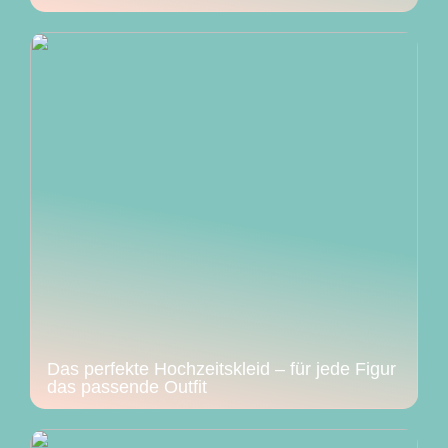
Das perfekte Hochzeitskleid – für jede Figur
das passende Outfit