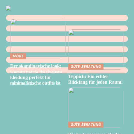
MODE
Der skandinavische look:
GUTE BERATUNG
warum marta du chateau
Teppich: Ein echter
kleidung perfekt für
Blickfang für jeden Raum!
minimalistische outfits ist
GUTE BERATUNG