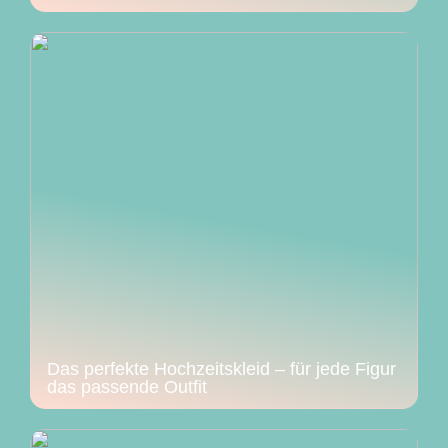
Das perfekte Hochzeitskleid – für jede Figur
das passende Outfit