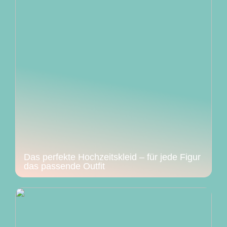
Das perfekte Hochzeitskleid – für jede Figur
das passende Outfit