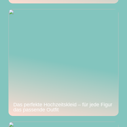
Das perfekte Hochzeitskleid – für jede Figur
das passende Outfit