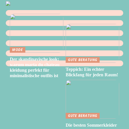
MODE
Der skandinavische look:
GUTE BERATUNG
warum marta du chateau
Teppich: Ein echter
kleidung perfekt für
Blickfang für jeden Raum!
minimalistische outfits ist
GUTE BERATUNG
Die besten Sommerkleider