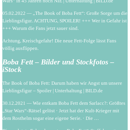
Wars“ in 45 Jahren noch NIE | Unterhaltung | BILD.de
05.02.2022 — „The Book of Boba Fett“: Große Sorge um die
Lieblingsfigur. ACHTUNG, SPOILER! +++ Wer in Gefahr ist
+++ Warum die Fans jetzt sauer sind.
Achtung, Kreischgefahr! Die neue Fett-Folge lässt Fans
völlig ausflippen.
Boba Fett – Bilder und Stockfotos –
iStock
The Book of Boba Fett: Darum haben wir Angst um unsere
Lieblingsfigur – Spoiler | Unterhaltung | BILD.de
30.12.2021 — Wie entkam Boba Fett dem Sarlacc?: Größtes
„Star Wars“-Rätsel gelöst · Jetzt hat der Kult-Krieger mit
dem Rosthelm sogar eine eigene Serie. · Die …