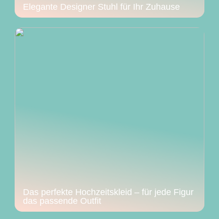
Elegante Designer Stuhl für Ihr Zuhause
Das perfekte Hochzeitskleid – für jede Figur
das passende Outfit