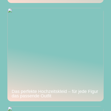
Das perfekte Hochzeitskleid – für jede Figur
das passende Outfit