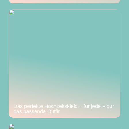
Das perfekte Hochzeitskleid – für jede Figur
das passende Outfit