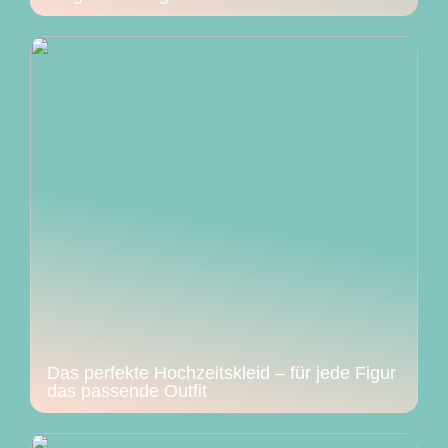
Das perfekte Hochzeitskleid – für jede Figur
das passende Outfit