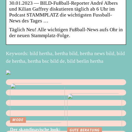
30.01.2023 — BILD-Fußball-Reporter André Albers
und Kilian Gaffrey diskutieren täglich ab 6 Uhr im
Podcast STAMMPLATZ die wichtigsten Fussball-
News des Tages …
Täglich Neu! Alle wichtigen Fußball-News aufs Ohr in
der neuen Stammplatz-Folge.
Keywords: bild hertha, hertha bild, hertha news bild, bild
de hertha, hertha bsc bild de, bild berlin hertha
MODE
Der skandinavische look:
GUTE BERATUNG