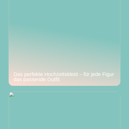
Das perfekte Hochzeitskleid – für jede Figur
das passende Outfit