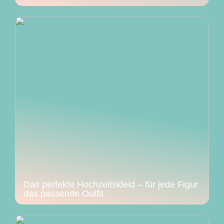
Das perfekte Hochzeitskleid – für jede Figur
das passende Outfit