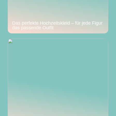
Das perfekte Hochzeitskleid – für jede Figur
das passende Outfit