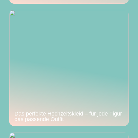
Das perfekte Hochzeitskleid – für jede Figur
das passende Outfit