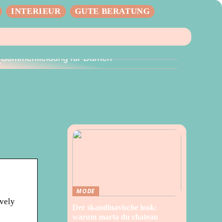
INTERIEUR
GUTE BERATUNG
Der perfekte Sommer – Vielseitige
Sommerkleidung für Damen
MODE
vely
Der skandinavische look:
warum marta du chateau