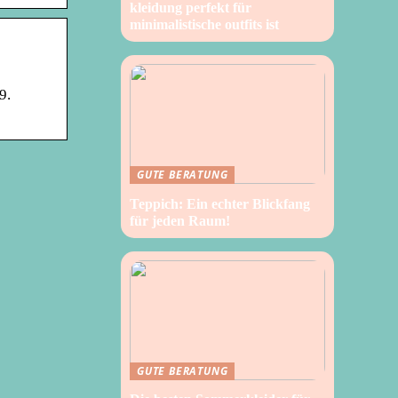
kleidung perfekt für
minimalistische outfits ist
9.
GUTE BERATUNG
Teppich: Ein echter Blickfang
für jeden Raum!
GUTE BERATUNG