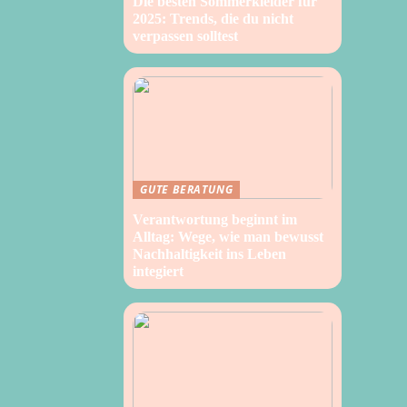
Die besten Sommerkleider für
2025: Trends, die du nicht
verpassen solltest
GUTE BERATUNG
Verantwortung beginnt im
Alltag: Wege, wie man bewusst
Nachhaltigkeit ins Leben
integiert