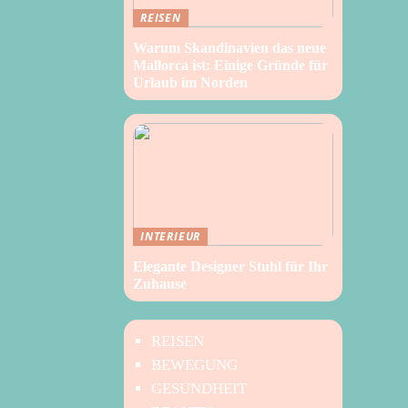
REISEN
Warum Skandinavien das neue
Mallorca ist: Einige Gründe für
Urlaub im Norden
INTERIEUR
Elegante Designer Stuhl für Ihr
Zuhause
REISEN
BEWEGUNG
GESUNDHEIT