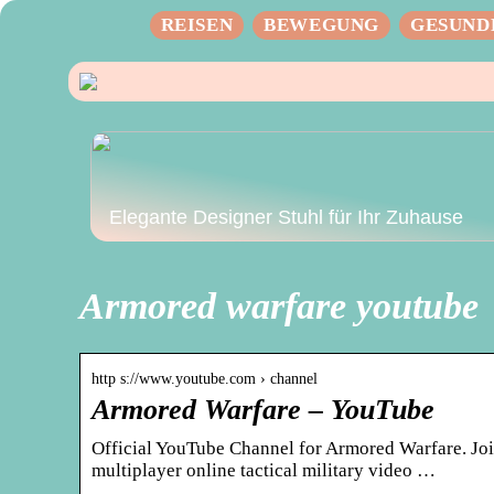
REISEN
BEWEGUNG
GESUND
Elegante Designer Stuhl für Ihr Zuhause
Armored warfare youtube
http s://www.youtube.com › channel
Armored Warfare – YouTube
Official YouTube Channel for Armored Warfare. Jo
multiplayer online tactical military video …