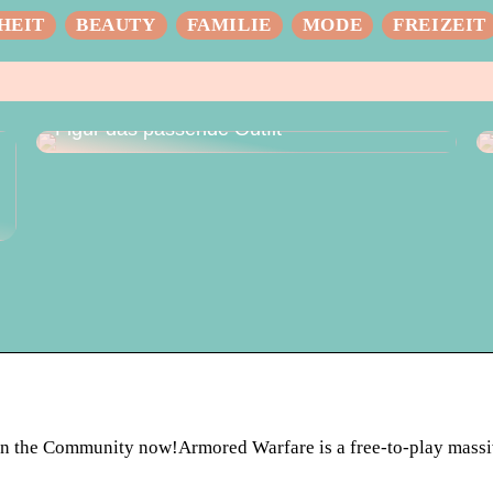
HEIT
BEAUTY
FAMILIE
MODE
FREIZEIT
Das perfekte Hochzeitskleid – für jede
Figur das passende Outfit
in the Community now!Armored Warfare is a free-to-play massi