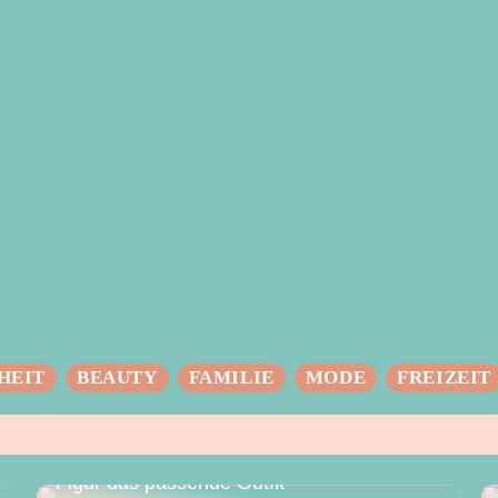
HEIT
BEAUTY
FAMILIE
MODE
FREIZEIT
Das perfekte Hochzeitskleid – für jede
Figur das passende Outfit