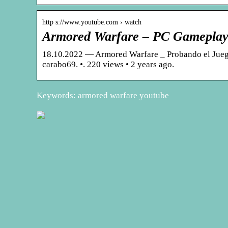
http s://www.youtube.com › watch
Armored Warfare – PC Gameplay
18.10.2022 — Armored Warfare _ Probando el Juego 
carabo69. •. 220 views • 2 years ago.
Keywords: armored warfare youtube