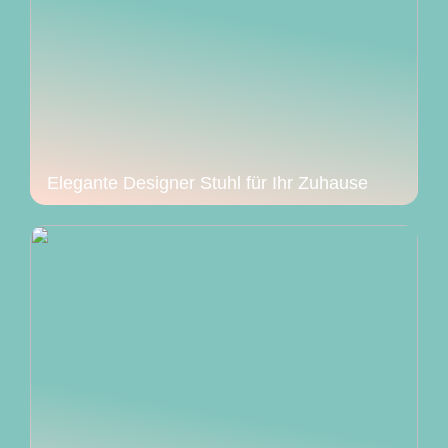
Elegante Designer Stuhl für Ihr Zuhause