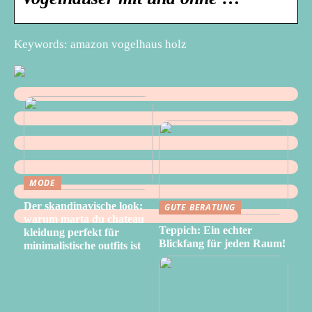
Keywords: amazon vogelhaus holz
MODE
Der skandinavische look:
GUTE BERATUNG
warum marta du chateau
Teppich: Ein echter
kleidung perfekt für
Blickfang für jeden Raum!
minimalistische outfits ist