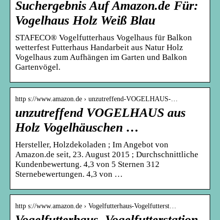
Suchergebnis Auf Amazon.de Für:
Vogelhaus Holz Weiß Blau
STAFECO® Vogelfutterhaus Vogelhaus für Balkon
wetterfest Futterhaus Handarbeit aus Natur Holz
Vogelhaus zum Aufhängen im Garten und Balkon
Gartenvögel.
http s://www.amazon.de › unzutreffend-VOGELHAUS-…
unzutreffend VOGELHAUS aus
Holz Vogelhäuschen …
Hersteller, ‎Holzdekoladen ; Im Angebot von
Amazon.de seit, 23. August 2015 ; Durchschnittliche
Kundenbewertung. 4,3 von 5 Sternen 312
Sternebewertungen. 4,3 von …
http s://www.amazon.de › Vogelfutterhaus-Vogelfutterst…
Vogelfutterhaus, Vogelfutterstation