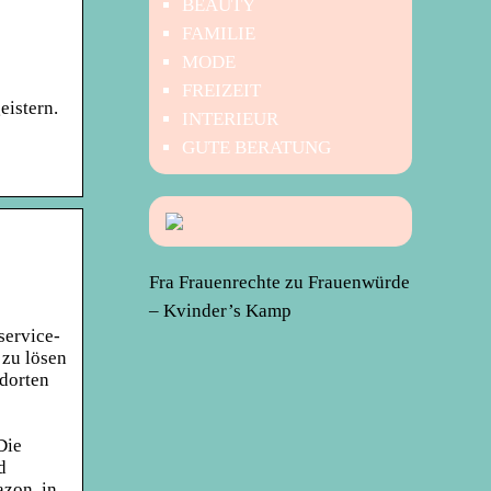
BEAUTY
FAMILIE
MODE
FREIZEIT
eistern.
INTERIEUR
GUTE BERATUNG
Fra Frauenrechte zu Frauenwürde
– Kvinder’s Kamp
service-
 zu lösen
dorten
Die
d
zon, in