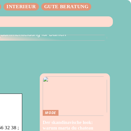
INTERIEUR
GUTE BERATUNG
Der perfekte Sommer – Vielseitige
Sommerkleidung für Damen
MODE
Der skandinavische look:
6 32 38 ;
warum marta du chateau