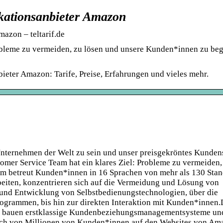
ationsanbieter Amazon
azon – teltarif.de
obleme zu vermeiden, zu lösen und unsere Kunden*innen zu beg
ieter Amazon: Tarife, Preise, Erfahrungen und vieles mehr.
Unternehmen der Welt zu sein und unser preisgekröntes Kunden
omer Service Team hat ein klares Ziel: Probleme zu vermeiden,
m betreut Kunden*innen in 16 Sprachen von mehr als 130 Stan
beiten, konzentrieren sich auf die Vermeidung und Lösung von
und Entwicklung von Selbstbedienungstechnologien, über die
grammen, bis hin zur direkten Interaktion mit Kunden*innen.
e bauen erstklassige Kundenbeziehungsmanagementsysteme un
lich von Millionen von Kunden*innen auf den Websites von Ama