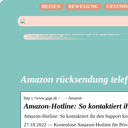
REISEN
BEWEGUNG
GESUND
Elegante Designer Stuhl für Ihr Zuhause
Amazon rücksendung tel
http s://www.giga.de › … › Amazon
Amazon-Hotline: So kontaktiert i
Amazon-Hotline: So kontaktiert ihr den Support ko
27.10.2022 — Kostenlose Amazon-Hotline für Privat