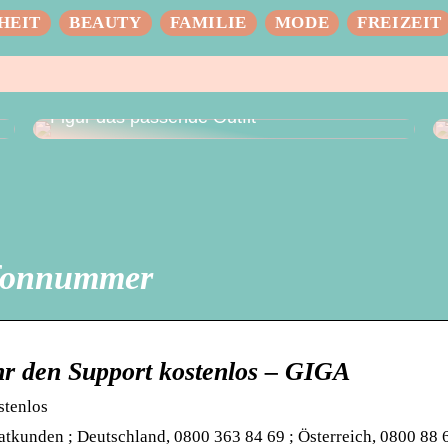
HEIT
BEAUTY
FAMILIE
MODE
FREIZEIT
Das perfekte Hochzeitskleid – für jede
Figur das passende Outfit
efonnummer
hr den Support kostenlos – GIGA
stenlos
kunden ; Deutschland, 0800 363 84 69 ; Österreich, 0800 88 6