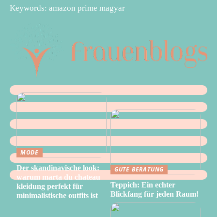
Keywords: amazon prime magyar
MODE
Der skandinavische look:
GUTE BERATUNG
warum marta du chateau
Teppich: Ein echter
kleidung perfekt für
Blickfang für jeden Raum!
minimalistische outfits ist