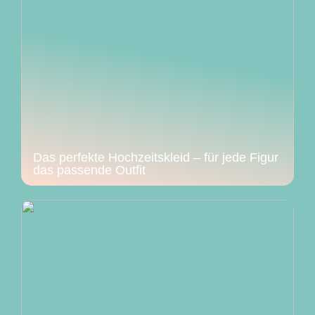
Das perfekte Hochzeitskleid – für jede Figur
das passende Outfit