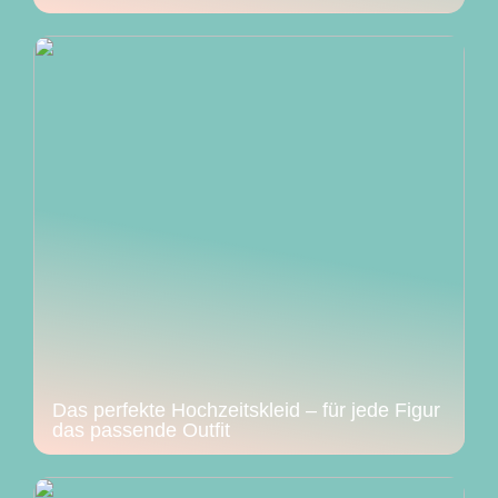
Das perfekte Hochzeitskleid – für jede Figur
das passende Outfit