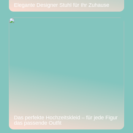
Elegante Designer Stuhl für Ihr Zuhause
Das perfekte Hochzeitskleid – für jede Figur
das passende Outfit