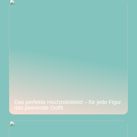
Das perfekte Hochzeitskleid – für jede Figur
das passende Outfit