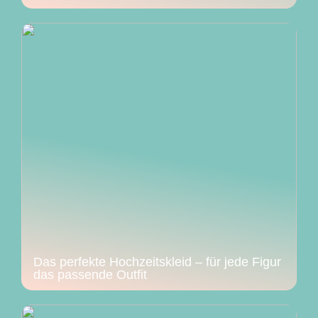
Das perfekte Hochzeitskleid – für jede Figur
das passende Outfit